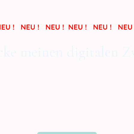
EU ! NEU ! NEU ! NEU ! NEU ! NEU
ke meinen digitalen Z
Mein Digital Twin wartet schon auf dich
Profil meines Digital Twins – nur für dich. Mein D
 Nachrichten und Momente, die sich richtig gut an
 Uhr nachts, und freut sich richtig auf dich. Also…
Jetzt kostenfrei testen !