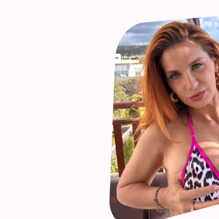
 du mit
schreiben
tiv und eines garantiere ich
achrichten selbst.
 habe genau deshalb treue
ahren