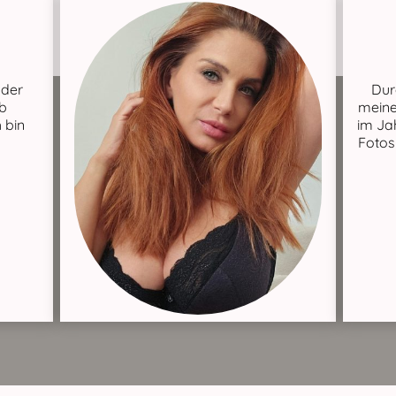
 der
Dur
ob
meine
 bin
im Ja
Fotos